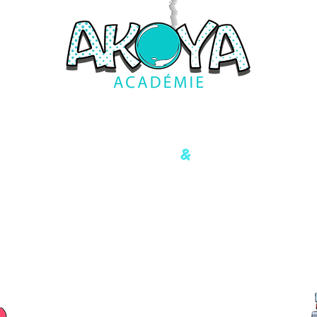
&
Formations ludiques
Innovantes
Carré Haussmann I
4 allée du Trait d'Union, 77127 Lieusaint
contact@akoya-academie.fr
06 72 46 38 27
Uniquement sur rendez-vous
ACCESSIBILITÉ et HANDICAP