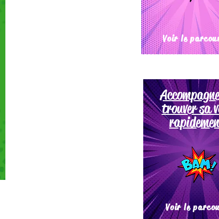
Voir le parcou
Accompagne
trouver sa v
rapidemen
Voir le parco