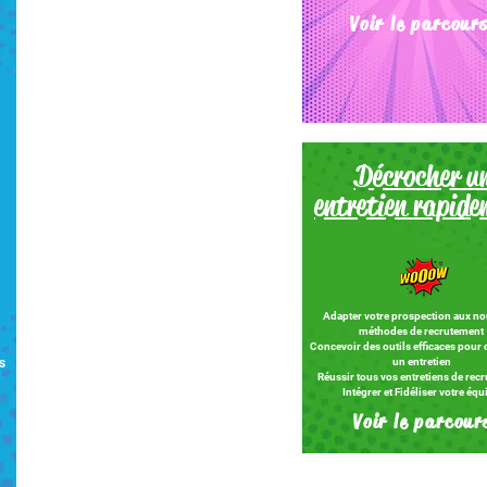
Voir le parcour
Décroche
r u
entretien rapid
Adapter votre prospection aux no
méthodes de recrutement
​Concevoir des outils efficaces pour
s
un entretien
Réussir tous vos entretiens de rec
Intégrer et Fidéliser votre équ
Voir le parcour