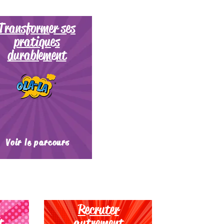
Transformer ses
pratiques
durablement
Voir le parcours
Recruter
t
autrement