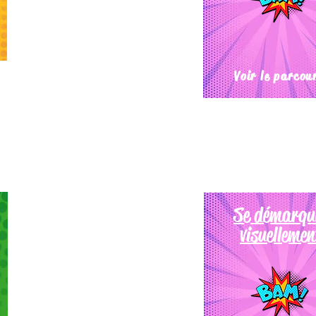
Voir le parcou
Se démarqu
visuellemen