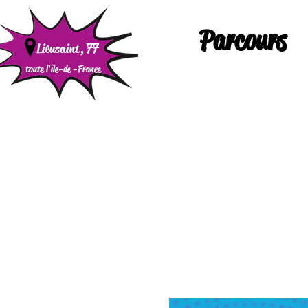
Parcours
Lieusaint, 77
toute l'île-de -
France