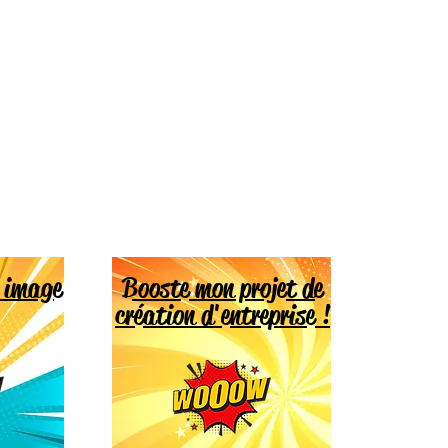
e image
Booste mon projet de
création d'entreprise !