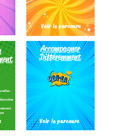
s
Voir le parcours
Accompagner
n
Différemment
ement
uvelles
 décrocher
rutement
ipe
s
Voir le parcours