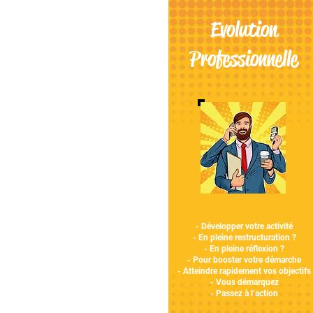
Evolution
Professionnelle
- Développer votre activité
- En pleine restructuration ?
- En pleine réflexion ?
- Pour booster votre démarche
- Atteindre rapidement vos objectifs
- Vous démarquez
- Passez à l’action