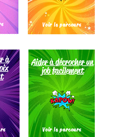
rs
Voir le parcours
r à
Aider à décrocher un
oix
job facilement
t
urs
Voir le parcours