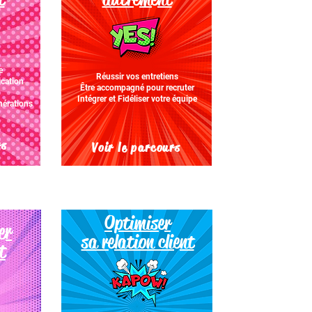
e
Réussir vos entretiens
cation
Être accompagné pour recruter
Intégrer et Fidéliser votre équipe
nérations
rs
Voir le parcours
Optimiser
er
sa relation client
t