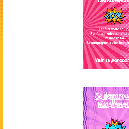
Fédérer votre équip
Renforcer votre communi
managériale
Accompagner toutes les gé
Voir le parcou
Se démarqu
visuellemen