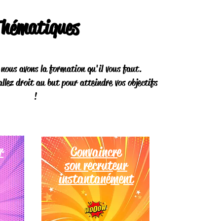
hématiques
, nous avons la formation qu'il vous faut.
llez droit au but pour atteindre vos objectifs
!
r
Convaincre
son recruteur
instantanément