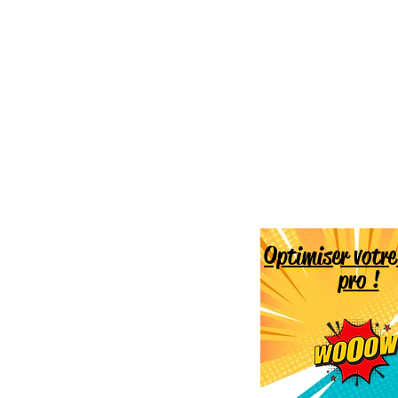
Optimiser votr
pro !