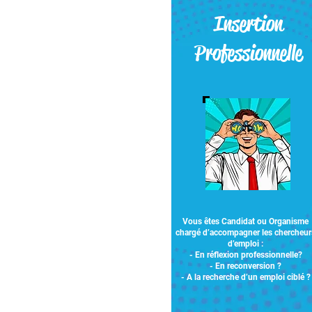
Insertion
Professionnelle
Vous êtes Candidat ou Organisme
chargé d’accompagner les chercheur
d’emploi :​
- En réflexion professionnelle?
- En reconversion ?
- A la recherche d’un emploi ciblé ?