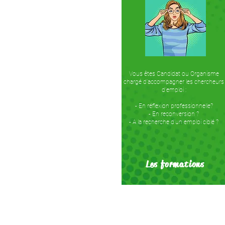
Vous êtes Candidat ou Organisme
chargé d’accompagner les chercheurs
d’emploi :​
- En réflexion professionnelle?
- En reconversion ?
- A la recherche d’un emploi ciblé ?
Les formations