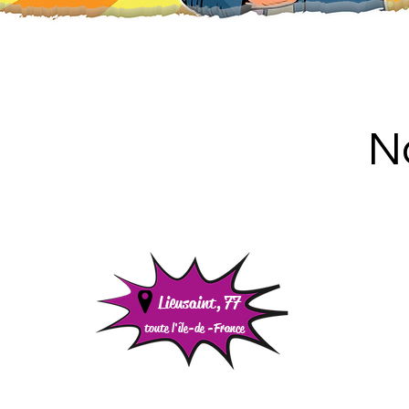
N
Lieusaint, 77
toute l'île-de -
France