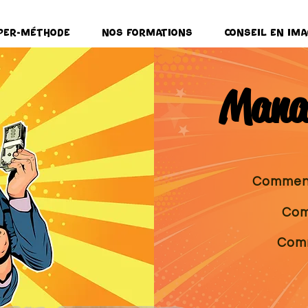
per-Méthode
Nos formations
Conseil en ima
Manag
Comment 
Com
Comm