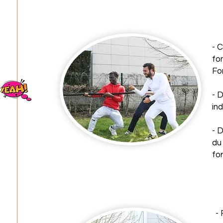
- 
fo
Fo
- 
in
- 
du
fo
- 