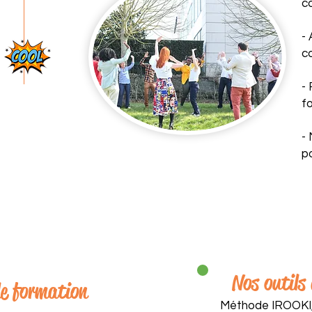
c
-
c
- 
f
-
p
Nos outils
e formation
Méthode IROOKI, 