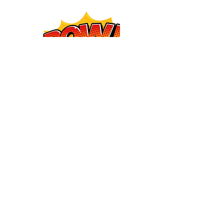
&
Formations ludiques
Innovantes
Carré Haussmann I
4 allée du Trait d'Union, 77127 Lieusaint
contact@akoya-academie.fr
06 72 46 38 27
Uniquement sur rendez-vous