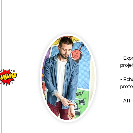
- Exp
proje
- Éch
profe
- Aff