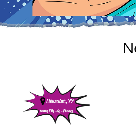
N
Lieusaint, 77
toute l'île-de -
France