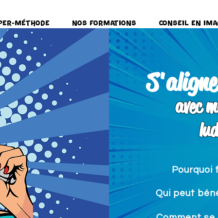
per-Méthode
Nos formations
Conseil en ima
S'aligne
avec m
lu
Pourquoi 
Qui peut béné
Comment se d