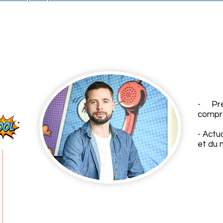
- Pr
compre
- Actua
et du