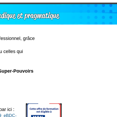
udique et pragmatique
ofessionnel, grâce
 celles qui
 Super-Pouvoirs
par ici :
079_eBDC-