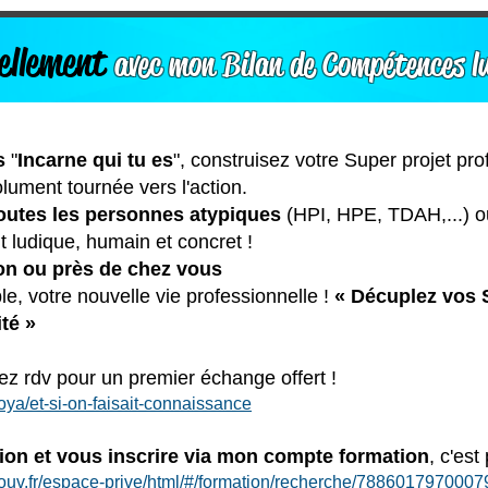
nellement
avec mon Bilan de Compétences l
es
"
Incarne qui tu es
", construisez votre Super projet pr
lument tournée vers l'action.
outes les personnes atypiques
(HPI, HPE, TDAH,...) ou
ludique, humain et concret !
on ou près de chez vous
e, votre nouvelle vie professionnelle !
« Décuplez vos
té »
ez rdv pour un premier échange offert !
oya/et-si-on-faisait-connaissance
tion et vous inscrire via mon compte formation
, c'est 
ouv.fr/espace-prive/html/#/formation/recherche/78860179700