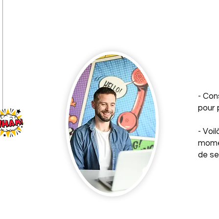
- Con
pour 
- Voil
momen
de se